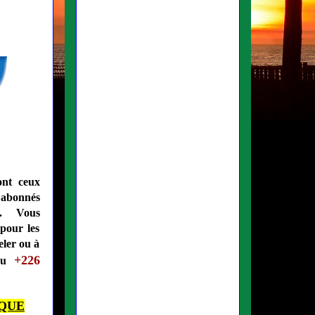
ont ceux
onnés
. Vous
pour les
eler ou à
+226
 au
IQUE