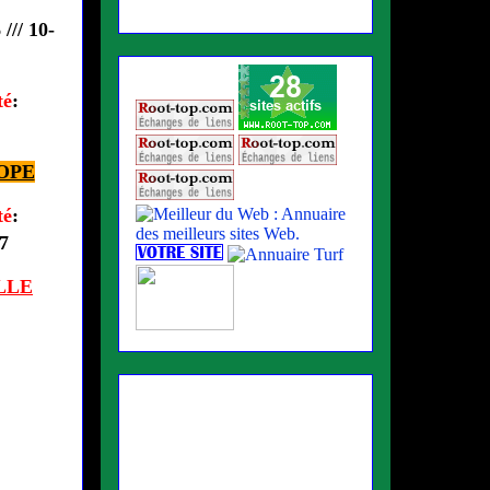
 /// 10-
té
:
OPE
té
:
07
LLE