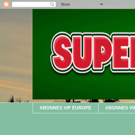
ABONNES VIP EUROPE
ABONNES VI