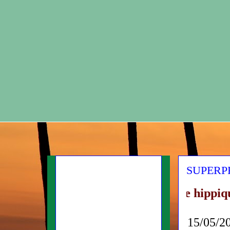
SUPERP
Superpronostics, la référence hippique est 
15/05/2