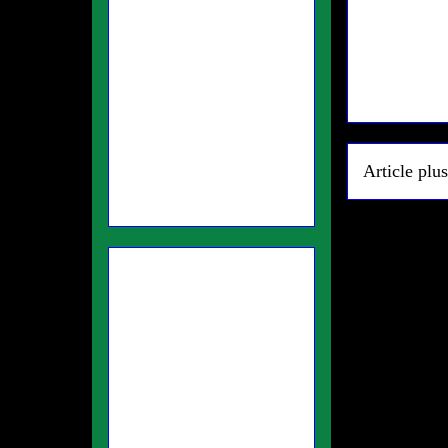
Article plus