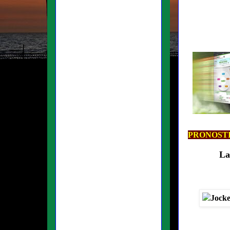
PRONOSTI
La