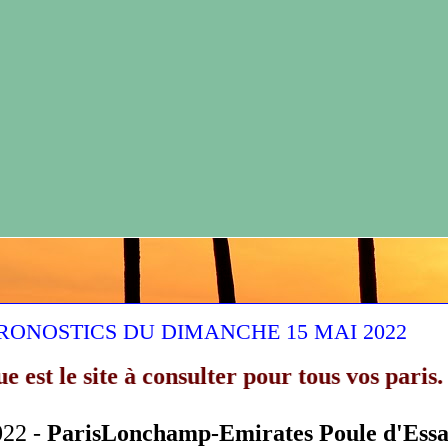
RONOSTICS DU DIMANCHE 15 MAI 2022
le site à consulter pour tous vos paris. Grac
022 -
ParisLonchamp-Emirates Poule d'Essa