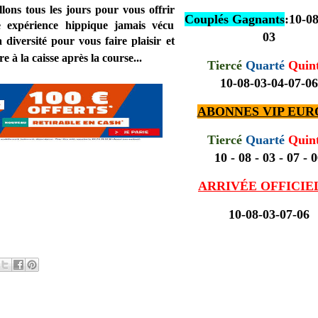
lons tous les jours pour vous offrir
Couplés Gagnants
:10-08
e expérience hippique jamais vécu
03
 diversité pour vous faire plaisir et
e à la caisse après la course...
Tiercé
Quarté
Quin
10-08-03-04-07-06
ABONNES VIP EUR
Tiercé
Quarté
Quin
10 - 08 - 03 - 07 - 
ARRIVÉE OFFICIE
10-08-03-07-06