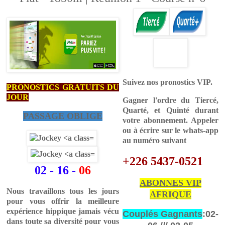
Suivez nos pronostics VIP
.
PRONOSTICS GRATUITS DU
JOUR
Gagner l'ordre du Tiercé,
Quarté, et Quinté durant
PASSAGE OBLIGE
votre abonnement. Appeler
ou à écrire sur le whats-app
au
numéro suivant
+226 5437-0521
02 - 16 -
06
ABONNES VIP
Nous travaillons tous les jours
AFRIQUE
pour vous offrir la meilleure
expérience hippique jamais vécu
Couplés Gagnants
:02-
dans toute sa diversité pour vous