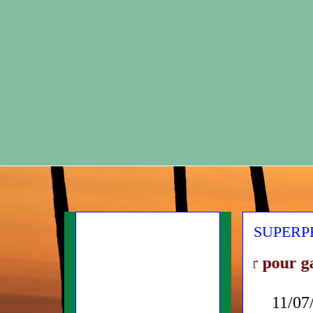
SUPERPR
onostics, est le site à consulter pour gagne
11/07