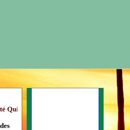
nté. Grace à ces pronostics qui représentent
 des