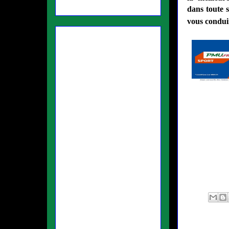
dans toute s
vous conduir