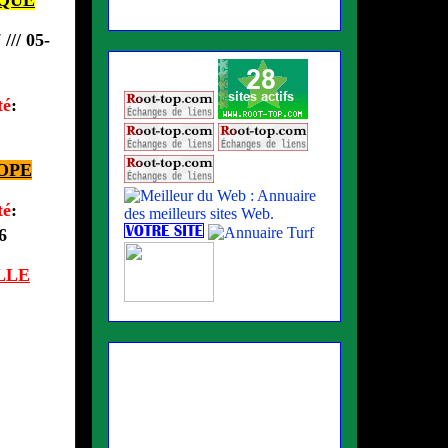
IQUE
 /// 05-
té
:
OPE
té
:
06
LLE