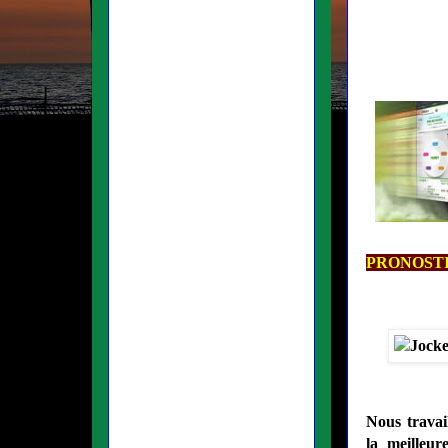
PRONOSTI
Nous travail
la meilleur