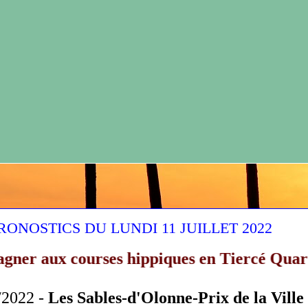
ONOSTICS DU LUNDI 11 JUILLET 2022
r aux courses hippiques en Tiercé Quarté Qui
/2022 -
Les Sables-d'Olonne-Prix de la Ville