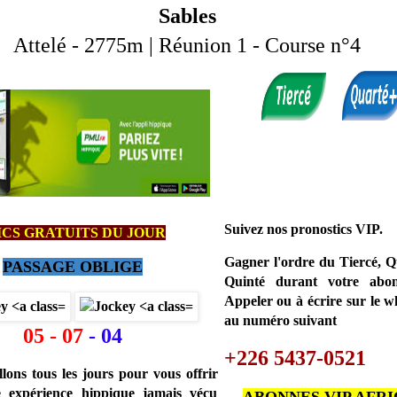
Sables
Attelé - 2775m | Réunion 1 - Course n°4
Suivez nos pronostics VIP
.
CS GRATUITS DU JOUR
Gagner l'ordre du Tiercé, Q
PASSAGE OBLIGE
Quinté durant votre abon
Appeler ou à écrire sur le 
au
numéro suivant
05 - 07
- 04
+226 5437-0521
lons tous les jours pour vous offrir
e expérience hippique jamais vécu