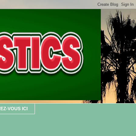
EZ-VOUS ICI