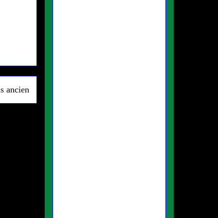
us ancien