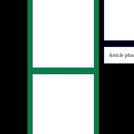
Article plus