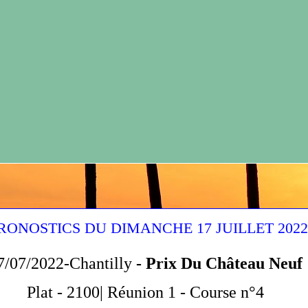
RONOSTICS DU DIMANCHE 17 JUILLET 2022
7/07/2022-Chantilly
-
Prix Du Château Neuf
Plat - 2100| Réunion 1 - Course n°4