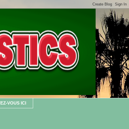
EZ-VOUS ICI