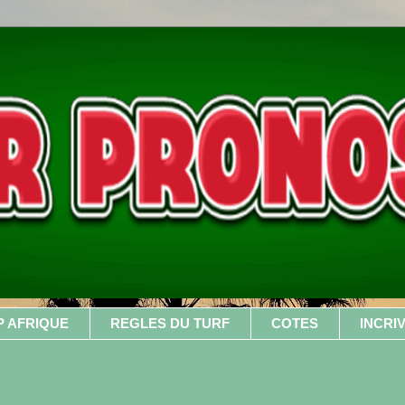
P AFRIQUE
REGLES DU TURF
COTES
INCRIV