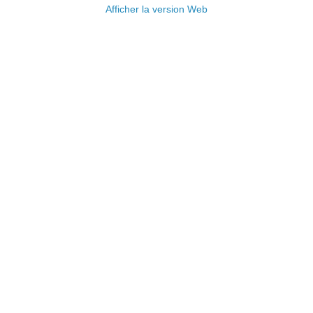
Afficher la version Web