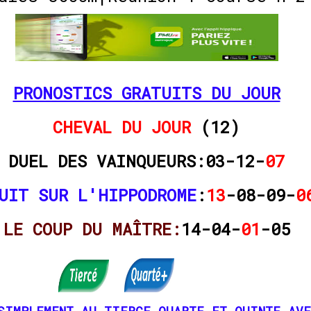
PRONOSTICS GRATUITS DU JOUR
CHEVAL DU JOUR
(
12
)
DUEL DES VAINQUEURS:
03-12-
07
UIT SUR L'HIPPODROME
:
13
-08-09-
0
LE COUP DU MAÎTRE:
14-04-
01
-05