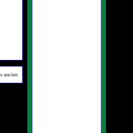
us ancien