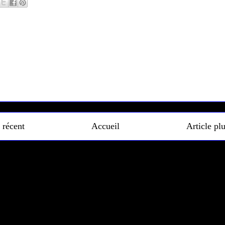
 récent
Accueil
Article pl