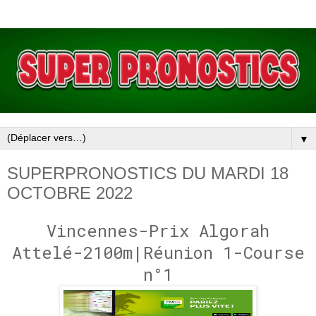
▼
SUPERPRONOSTICS DU MARDI 18
OCTOBRE 2022
Vincennes-Prix Algorah
Attelé-2100m|Réunion 1-Course
n°1