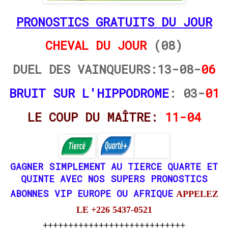
PRONOSTICS GRATUITS DU JOUR
CHEVAL DU JOUR
(08)
DUEL DES VAINQUEURS:13-08-
06
BRUIT SUR L'HIPPODROME
: 03-
01
LE COUP DU MAÎTRE:
11-04
GAGNER SIMPLEMENT AU TIERCE QUARTE ET
QUINTE AVEC NOS SUPERS PRONOSTICS
ABONNES VIP EUROPE OU AFRIQUE
APPELEZ
LE +226 5437-0521
++++++++++++++++++++++++++++