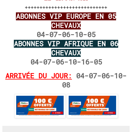
++++++++++++++++++++++++++++
ABONNES VIP EUROPE EN 05
CHEVAUX
04-07-06-10-05
ABONNES VIP AFRIQUE EN 06
CHEVAUX
04-07-06-10-16-05
ARRIVÉE DU JOUR:
04-07-06-10-
08