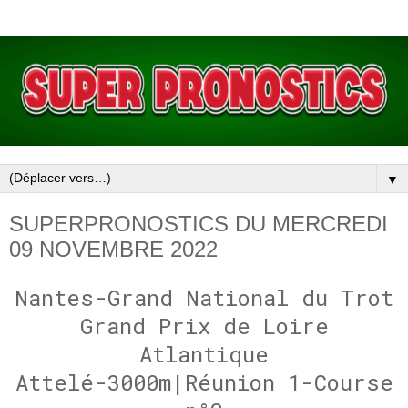
▼
SUPERPRONOSTICS DU MERCREDI
09 NOVEMBRE 2022
Nantes-Grand National du Trot
Grand Prix de Loire
Atlantique
Attelé-3000m|Réunion 1-Course