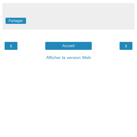
Partager
‹
›
Accueil
Afficher la version Web