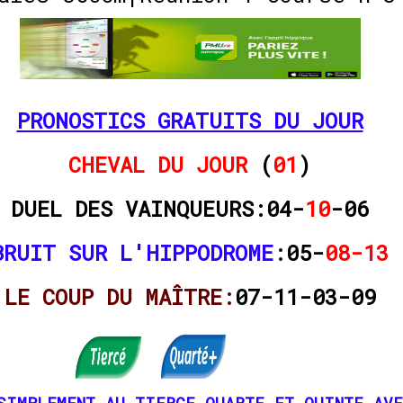
PRONOSTICS GRATUITS DU JOUR
CHEVAL DU JOUR
(
01
)
DUEL DES VAINQUEURS:04-
10
-06
BRUIT SUR L'HIPPODROME
:05-
08-13
LE COUP DU MAÎTRE:
07-11-03-09