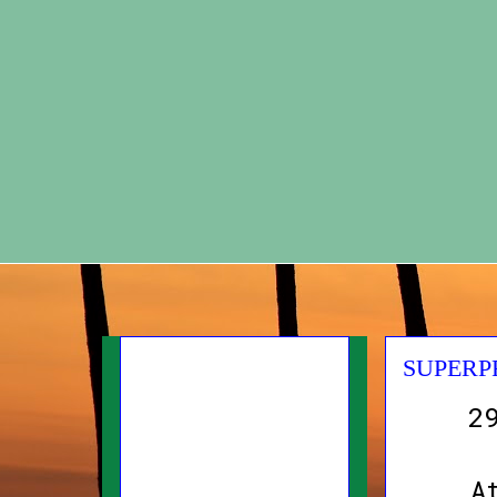
SUPERP
2
A