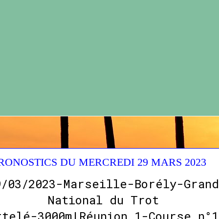
RONOSTICS DU MERCREDI 29 MARS 2023
9/03/2023-Marseille-Borély-Grand
National du Trot
ttelé-3000m|Réunion 1-Course n°1