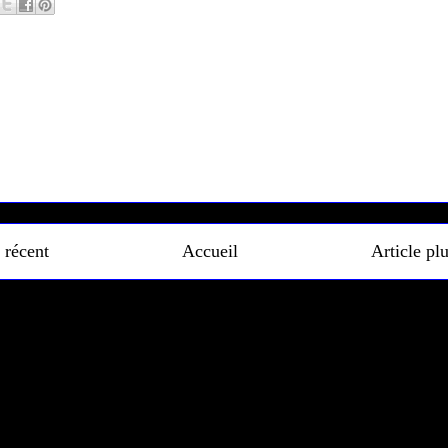
 récent
Accueil
Article pl