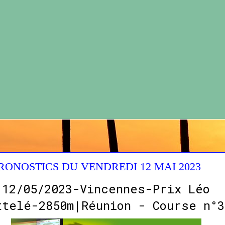
RONOSTICS DU VENDREDI 12 MAI 2023
12/05/2023-Vincennes-Prix Léo
ttelé-2850m|Réunion - Course n°3