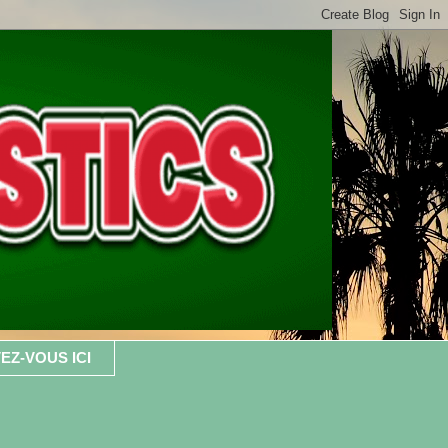
EZ-VOUS ICI