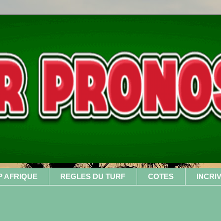
P AFRIQUE
REGLES DU TURF
COTES
INCRIV