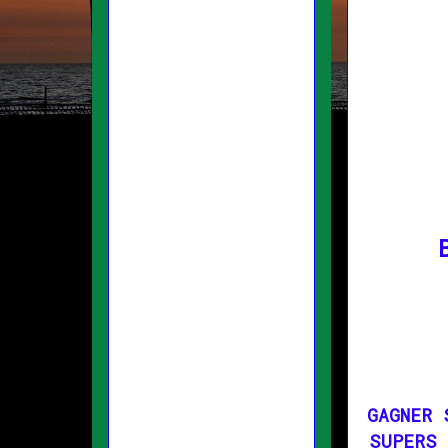
GAGNER 
SUPERS 