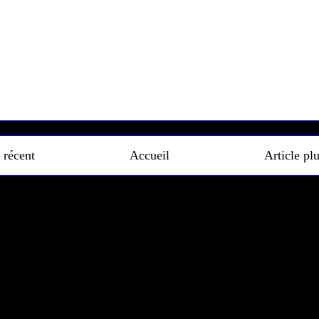
 récent
Accueil
Article pl