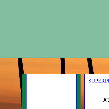
SUPERP
A