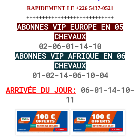
RAPIDEMENT LE +226 5437-0521
++++++++++++++++++++++++++++
ABONNES VIP EUROPE EN 05
CHEVAUX
02-06-01-14-10
ABONNES VIP AFRIQUE EN 06
CHEVAUX
01-02-14-06-10-04
ARRIVÉE DU JOUR:
06-01-14-10-
11