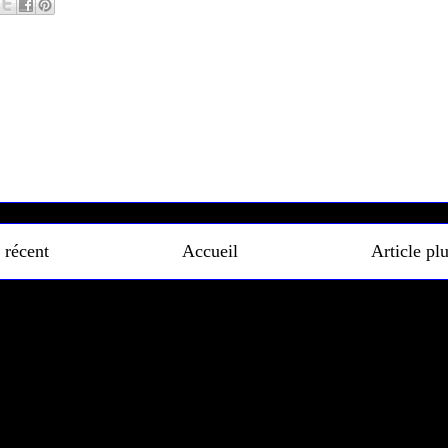
 récent
Accueil
Article pl