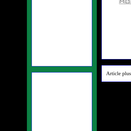
Article plus