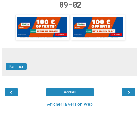
09-02
Partager
‹
›
Accueil
Afficher la version Web