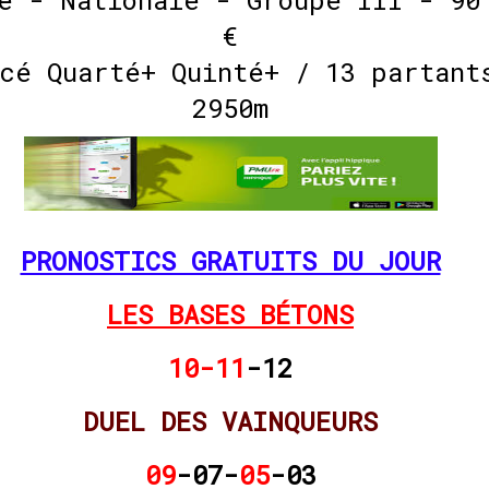
é - Nationale - Groupe III - 90
€
cé Quarté+ Quinté+ / 13 partant
2950m
PRONOSTICS GRATUITS DU JOUR
LES BASES BÉTONS
10-11
-12
DUEL DES VAINQUEURS
09
-07-
05
-03