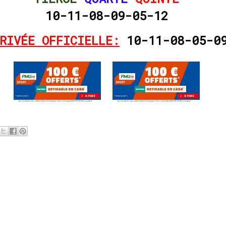
10-11-08-09-05-12
RIVÉE OFFICIELLE:
10-11-08-05-0