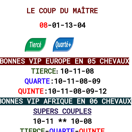
LE COUP DU MAÎTRE
08
-01-13-04
BONNES VIP EUROPE EN 05 CHEVAUX
TIER
CE
10-11-08
:
QUARTE
:10-11-08-09
QUINTE
:10-11-08-09-12
BONNES VIP AFRIQUE EN 06 CHEVAUX
SUPERS COUPLES
10-11 ** 10-08
TIERCE
-
QUARTE
-
QUINTE