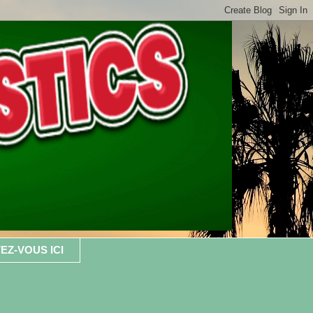
EZ-VOUS ICI