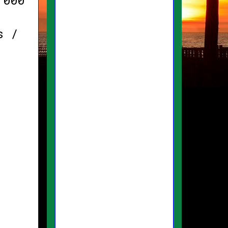
 000
s /