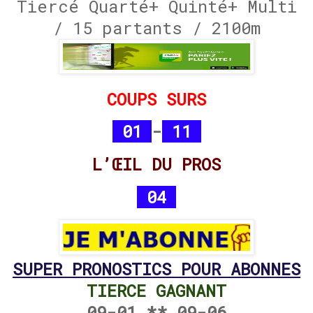
Tiercé Quarté+ Quinté+ Multi
/ 15 partants / 2100m
COUPS SURS
01
-
11
L’ŒIL DU PROS
04
SUPER PRONOSTICS POUR ABONNES
TIERCE GAGNANT
09-01 ** 09-06