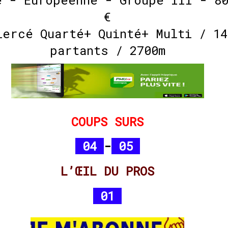
é - Européenne - Groupe III - 80
€
iercé Quarté+ Quinté+ Multi / 14
partants / 2700m
COUPS SURS
04
-
05
L’ŒIL DU PROS
01