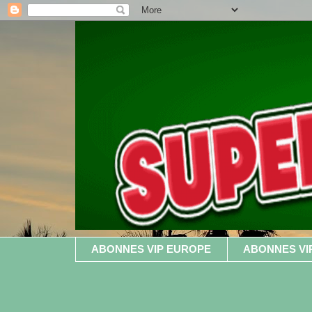
ABONNES VIP EUROPE
ABONNES VI