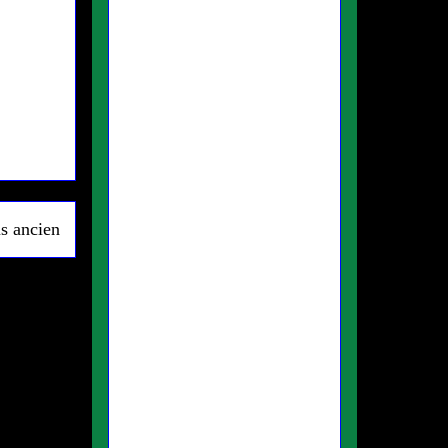
us ancien