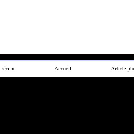
 récent
Accueil
Article pl