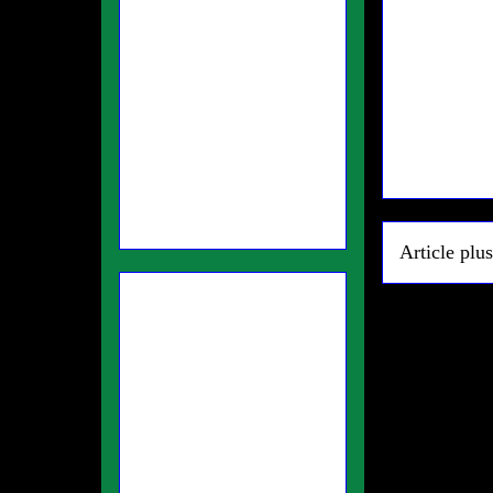
Article plus