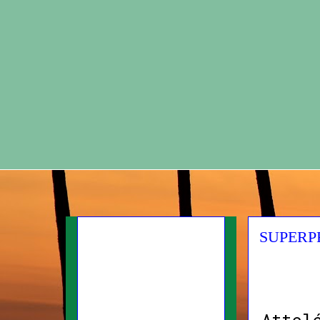
SUPERP