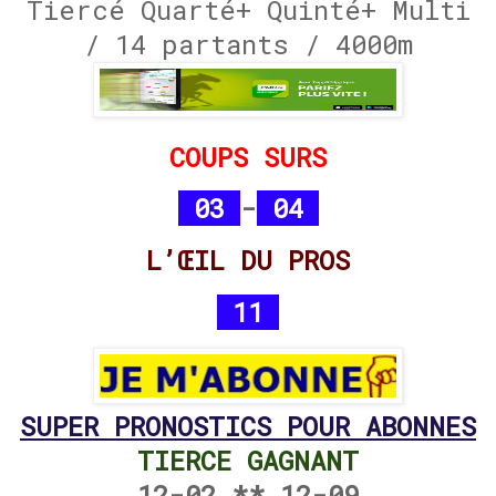
Tiercé Quarté+ Quinté+ Multi
/ 14 partants / 4000m
COUPS SURS
03
-
04
L’ŒIL DU PROS
11
SUPER PRONOSTICS POUR ABONNES
TIERCE GAGNANT
12-02 ** 12-09