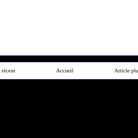
 récent
Accueil
Article pl