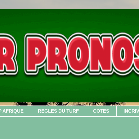
P AFRIQUE
REGLES DU TURF
COTES
INCRIV