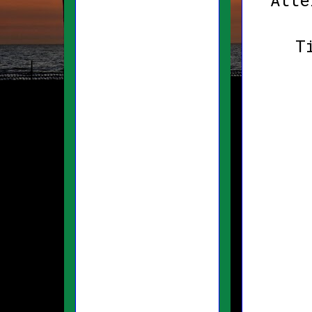
Atte
T