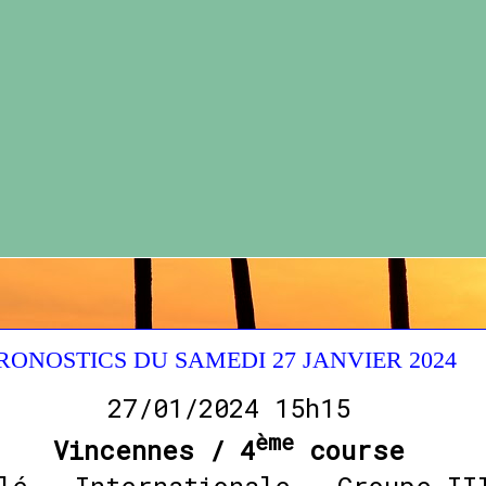
RONOSTICS DU SAMEDI 27 JANVIER 2024
27/01/2024 15h15
ème
Vincennes / 4
course