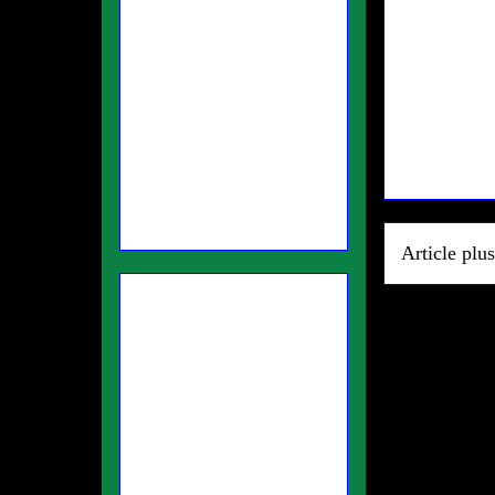
Article plus