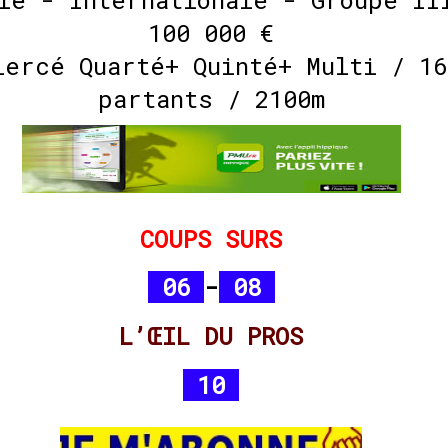
lé - Internationale - Groupe II
100 000 €
iercé Quarté+ Quinté+ Multi / 16
partants / 2100m
COUPS SURS
06
-
08
L’ŒIL DU PROS
10