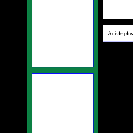
Article plus