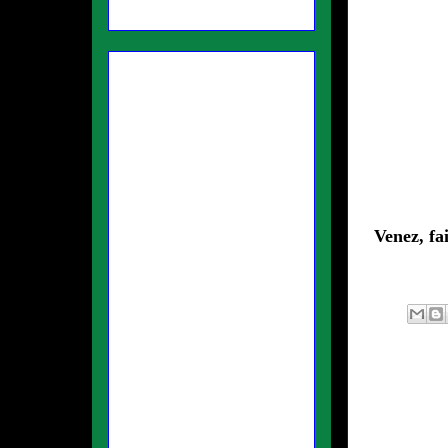
Venez, fa