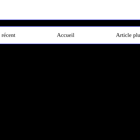
 récent
Accueil
Article pl