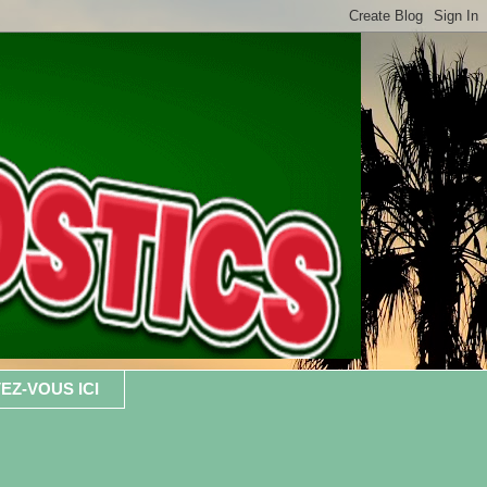
EZ-VOUS ICI