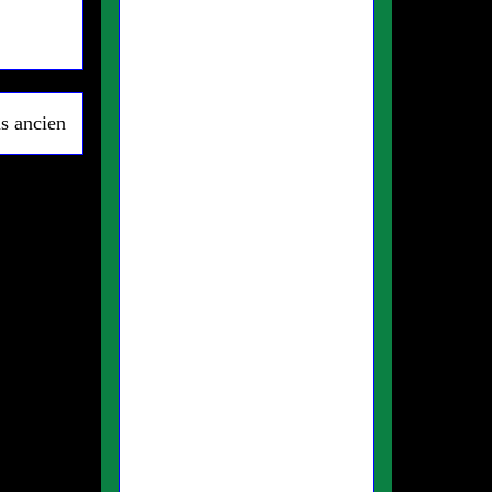
us ancien