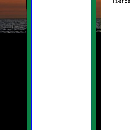
Tierc