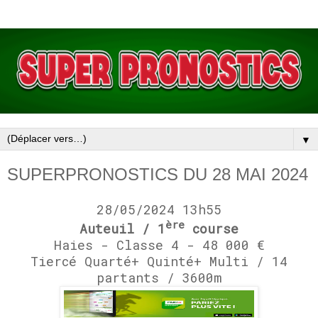
▼
SUPERPRONOSTICS DU 28 MAI 2024
28/05/2024 13h55
ère
Auteuil / 1
course
Haies - Classe 4 - 48 000 €
Tiercé Quarté+ Quinté+ Multi / 14
partants / 3600m