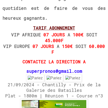
quotidien est de faire de vous des
heureux gagnants.
TARIF ABONNEMENT
VIP AFRIQUE
07 JOURS
A
100€
SOIT
45.000F
VIP EUROPE
07 JOURS
A
150
€
SOIT
60.000
F
CONTACTEZ LA DIRECTION A
superpronos@gmail.com
21/09/2024 - Chantilly - Prix de la
Galerie des Batailles
Plat - 1800m | Réunion 1 - Course n°3