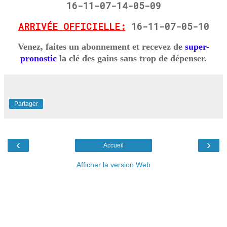
16-11-07-14-05-09
ARRIVÉE OFFICIELLE:
16-11-07-05-10
Venez, faites un abonnement et recevez de
super-
pronostic
la clé des gains sans trop de dépenser.
Partager
‹
›
Accueil
Afficher la version Web