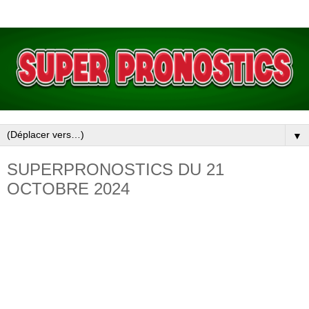
▼
SUPERPRONOSTICS DU 21
OCTOBRE 2024