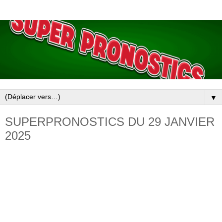
▼
SUPERPRONOSTICS DU 29 JANVIER
2025