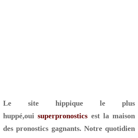
Le site hippique le plus
huppé,oui
superpronosti
cs
est la maison
des
pronosti
cs gagnants
. Notre quotidien