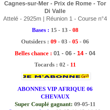
Cagnes-sur-Mer - Prix de Rome - Tor
Di Valle
Attelé - 2925m | Réunion 1 - Course n°4
Bases :
15 - 13 -
08
Outsiders :
09
- 03 -
05
- 06
01 - 06 -
14
- 04
Belles chance :
Tocards :
02 -
11
ABONNES VIP AFRIQUE
06
CHEVAUX
Super Couplé gagnant:
09-05-11