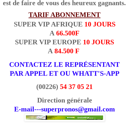
est de faire de vous des heureux gagnants.
TARIF ABONNEMENT
SUPER VIP AFRIQUE
10
JOURS
A
66.
500F
SUPER VIP EUROPE
10 JOURS
A
84.500 F
CONTACTEZ LE REPRÉSENTANT
PAR APPEL ET OU WHATT'S-APP
(00226)
54 37 05 21
Direction générale
E-mail---superpronos@gmail.com