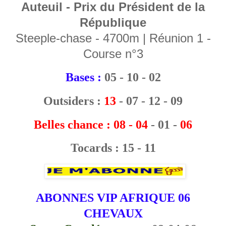
Auteuil - Prix du Président de la
République
Steeple-chase - 4700m | Réunion 1 -
Course n°3
Bases :
05 - 10 - 02
Outsiders :
13
- 07 - 12 - 09
Belles chance :
08 - 04
- 01 -
06
Tocards :
15 - 11
ABONNES VIP AFRIQUE
06
CHEVAUX