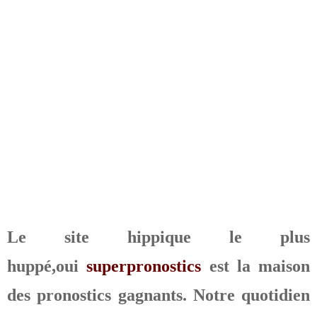
Le site hippique le plus
huppé,oui
superpronosti
cs
est la maison
des
pronosti
cs gagnants
. Notre quotidien