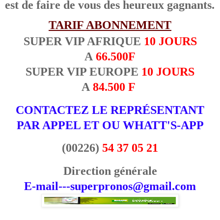
est de faire de vous des heureux gagnants.
TARIF ABONNEMENT
SUPER VIP AFRIQUE
10
JOURS
A
66.
500F
SUPER VIP EUROPE
10 JOURS
A
84.500 F
CONTACTEZ LE REPRÉSENTANT
PAR APPEL ET OU WHATT'S-APP
(00226)
54 37 05 21
Direction générale
E-mail---superpronos@gmail.com