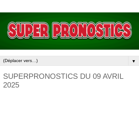
▼
SUPERPRONOSTICS DU 09 AVRIL
2025