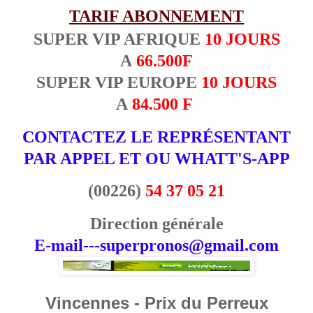
TARIF ABONNEMENT
SUPER VIP AFRIQUE
10
JOURS
A
66.
500F
SUPER VIP EUROPE
10 JOURS
A
84.500 F
CONTACTEZ LE REPRÉSENTANT
PAR APPEL ET OU WHATT'S-APP
(00226)
54 37 05 21
Direction générale
E-mail---superpronos@gmail.com
Vincennes - Prix du Perreux