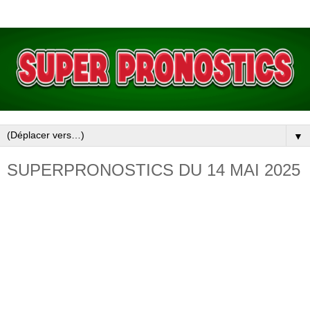
▼
SUPERPRONOSTICS DU 14 MAI 2025