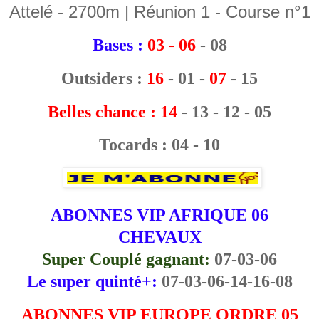
Attelé - 2700m | Réunion 1 - Course n°1
Bases :
03 - 06
- 08
Outsiders :
16
- 01 -
07
- 15
Belles chance :
14
- 13 - 12 - 05
Tocards :
04 - 10
ABONNES VIP AFRIQUE
06
CHEVAUX
Super Couplé gagnant:
07-03-06
Le super quinté+:
07-03-06-14-16-08
ABONNES VIP EUROPE ORDRE 05