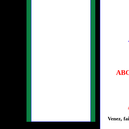
ABO
Venez, fa