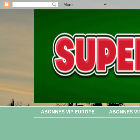
ABONNES VIP EUROPE
ABONNES VI