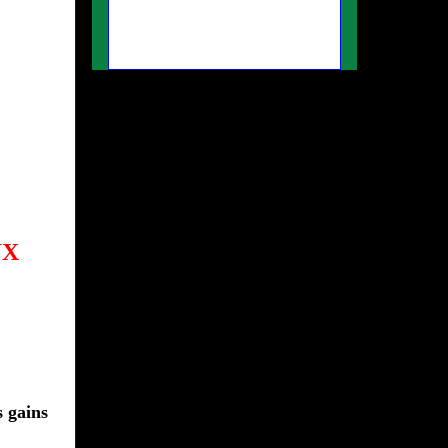
UX
s gains