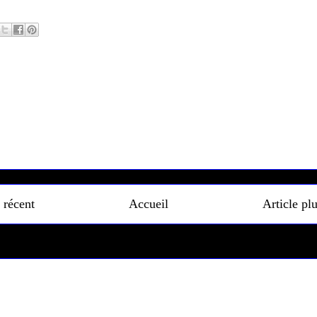
 récent
Accueil
Article pl