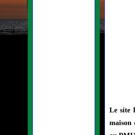
Le site
maison 