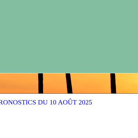
RONOSTICS DU 10 AOÛT 2025