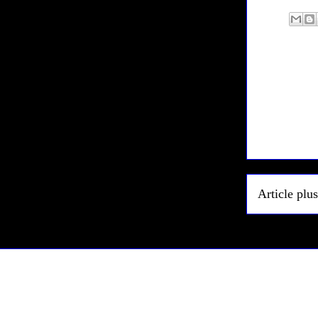
Article plus