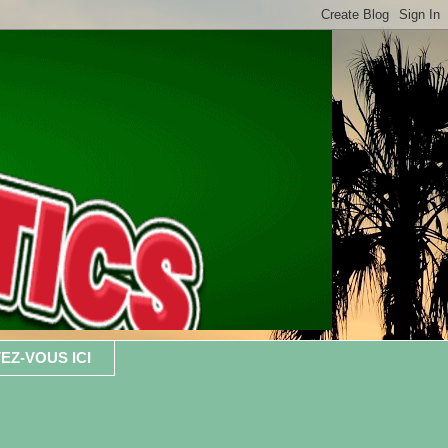
EZ-VOUS ICI