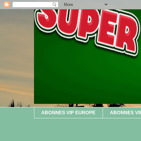
ABONNES VIP EUROPE
ABONNES VI