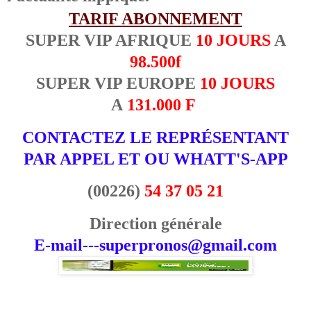
TARIF ABONNEMENT
SUPER VIP AFRIQUE
10
JOURS
A
98.500f
SUPER VIP EUROPE
10 JOURS
A
131.000 F
CONTACTEZ LE REPRÉSENTANT
PAR APPEL ET OU WHATT'S-APP
(00226)
54 37 05 21
Direction générale
E-mail---superpronos@gmail.com