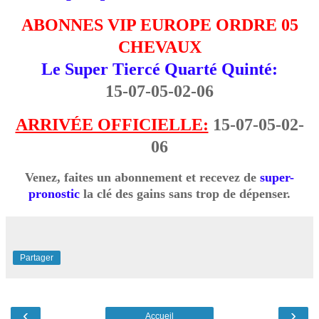
ABONNES VIP EUROPE ORDRE 05
CHEVAUX
Le Super Tiercé Quarté Quinté
:
15-07-05-02-06
ARRIVÉE OFFICIELLE:
15-07-05-02-
06
Venez, faites un abonnement et recevez de
super-
pronostic
la clé des gains sans trop de dépenser.
Partager
‹
›
Accueil