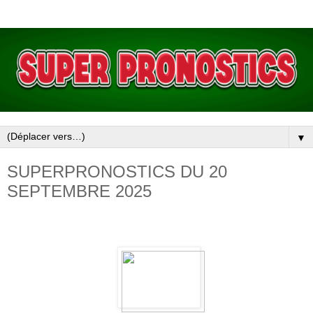
▼
SUPERPRONOSTICS DU 20
SEPTEMBRE 2025