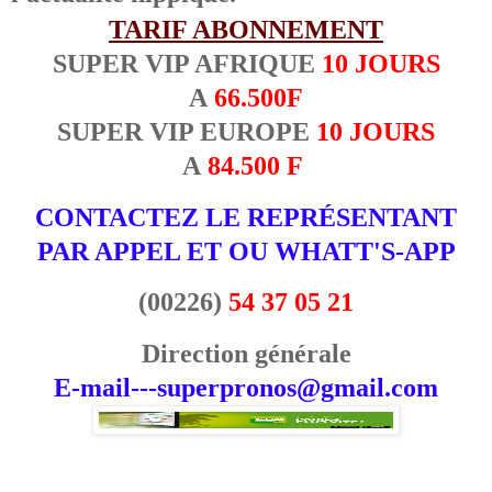
TARIF ABONNEMENT
SUPER VIP AFRIQUE
10
JOURS
A
66.
500F
SUPER VIP EUROPE
10 JOURS
A
84.500 F
CONTACTEZ LE REPRÉSENTANT
PAR APPEL ET OU WHATT'S-APP
(00226)
54 37 05 21
Direction générale
E-mail---superpronos@gmail.com