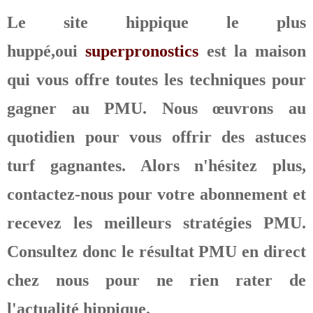
Le site hippique le plus
huppé,oui
superpronosti
cs
est la maison
qui vous offre toutes les techniques pour
gagner au PMU
. Nous œuvrons au
quotidien pour vous offrir des astuces
turf gagnantes. Alors n'hésitez plus,
contactez-nous pour votre abonnement et
recevez les meilleurs stratégies PMU.
Consultez donc le résultat PMU en direct
chez nous pour ne rien rater de
l'actualité hippique.