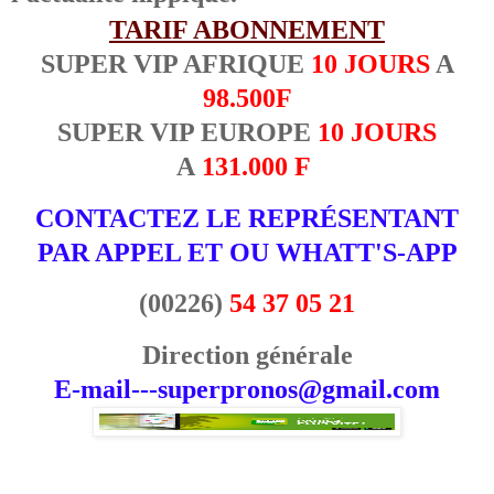
TARIF ABONNEMENT
SUPER VIP AFRIQUE
10
JOURS
A
98
.
500F
SUPER VIP EUROPE
10 JOURS
A
131.000 F
CONTACTEZ LE REPRÉSENTANT
PAR APPEL ET OU WHATT'S-APP
(00226)
54 37 05 21
Direction générale
E-mail---superpronos@gmail.com