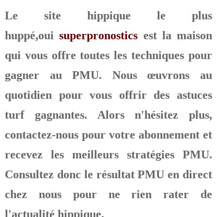
Le site hippique le plus
huppé,oui
superpronosti
cs
est la maison
qui vous offre toutes les techniques pour
gagner au PMU
. Nous œuvrons au
quotidien pour vous offrir des astuces
turf gagnantes. Alors n'hésitez plus,
contactez-nous pour votre abonnement et
recevez les meilleurs stratégies PMU.
Consultez donc le résultat PMU en direct
chez nous pour ne rien rater de
l'actualité hippique.