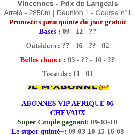
Vincennes - Prix de Langeais
Attelé - 2850m | Réunion 1 - Course n°1
Pronostics pmu quinté du jour gratuit
Bases :
09 - 12 - ??
Outsiders :
?? - 16 - ?? - 02
Belles chance :
03 - ?? - 10 - ??
Tocards : 11 - 01
ABONNES VIP AFRIQUE
06
CHEVAUX
Super Couplé gagnant:
09-03-10
Le super quinté+:
09-03-10-15-16-08