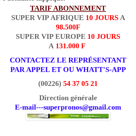
TARIF ABONNEMENT
SUPER VIP AFRIQUE
10
JOURS
A
98
.
500F
SUPER VIP EUROPE
10 JOURS
A
131.000 F
CONTACTEZ LE REPRÉSENTANT
PAR APPEL ET OU WHATT'S-APP
(00226)
54 37 05 21
Direction générale
E-mail---superpronos@gmail.com