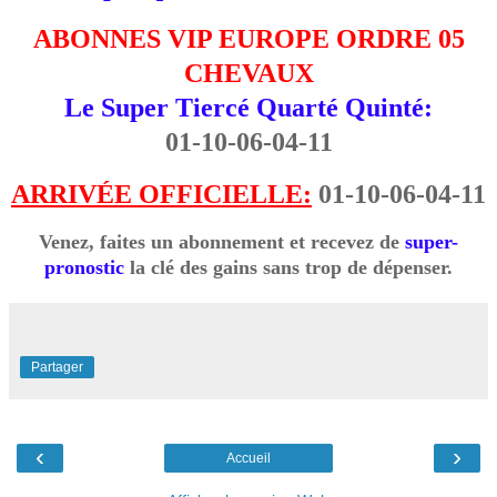
ABONNES VIP EUROPE ORDRE 05
CHEVAUX
Le Super Tiercé Quarté Quinté
:
01-10-06-04-11
ARRIVÉE OFFICIELLE:
01-10-06-04-11
Venez, faites un abonnement et recevez de
super-
pronostic
la clé des gains sans trop de dépenser.
Partager
‹
›
Accueil