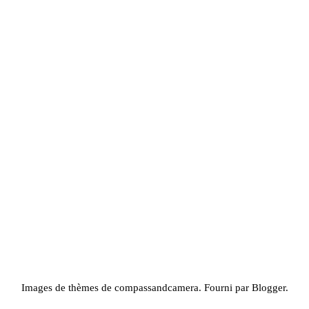
Images de thèmes de
compassandcamera
. Fourni par
Blogger
.