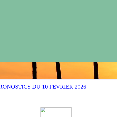
ONOSTICS DU 10 FEVRIER 2026