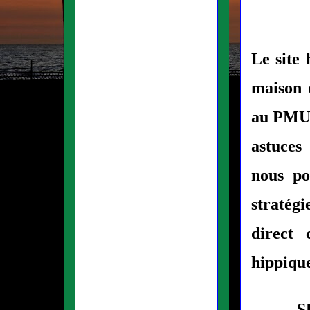
Le site
maison 
au PM
astuces 
nous po
stratég
direct 
hippique
S