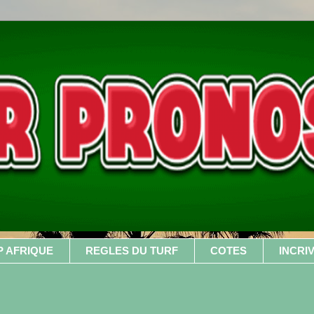
P AFRIQUE
REGLES DU TURF
COTES
INCRIV