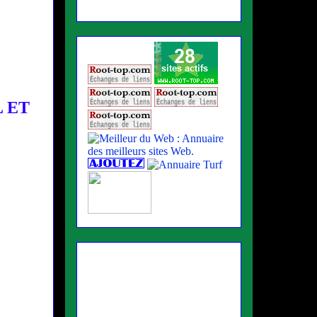
F
 ET