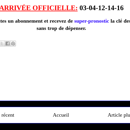
ARRIVÉE OFFICIELLE:
03-04-12-14-16
ites un abonnement et recevez de
super-pronostic
la clé de
sans trop de dépenser.
 récent
Accueil
Article pl