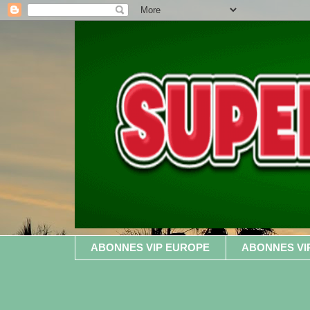
ABONNES VIP EUROPE
ABONNES VI