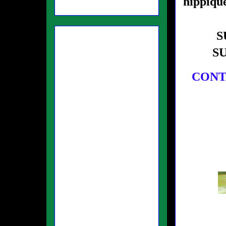
hippique
S
S
CONT