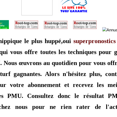
 hippique le plus huppé,oui
superpronosti
cs
qui vous offre toutes les techniques pour 
U
. Nous œuvrons au quotidien pour vous offr
turf gagnantes. Alors n'hésitez plus, cont
ur votre abonnement et recevez les mei
ies PMU. Consultez donc le résultat P
chez nous pour ne rien rater de l'act