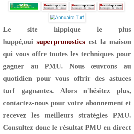
Le site hippique le plus
huppé,oui
superpronosti
cs
est la maison
qui vous offre toutes les techniques pour
gagner au PMU
. Nous œuvrons au
quotidien pour vous offrir des astuces
turf gagnantes. Alors n'hésitez plus,
contactez-nous pour votre abonnement et
recevez les meilleurs stratégies PMU.
Consultez donc le résultat PMU en direct