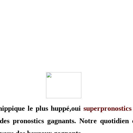
 hippique le plus huppé,oui
superpronosti
cs
 des
pronosti
cs gagnants
. Notre quotidien 