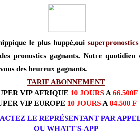
 hippique le plus huppé,oui
superpronosti
cs
 des
pronosti
cs gagnants
. Notre quotidien 
 vous des heureux gagnants.
TARIF ABONNEMENT
UPER VIP AFRIQUE
10
JOURS
A
66.
500F
UPER VIP EUROPE
10 JOURS
A
84.500 F
ACTEZ LE REPRÉSENTANT PAR APPEL
OU WHATT'S-APP