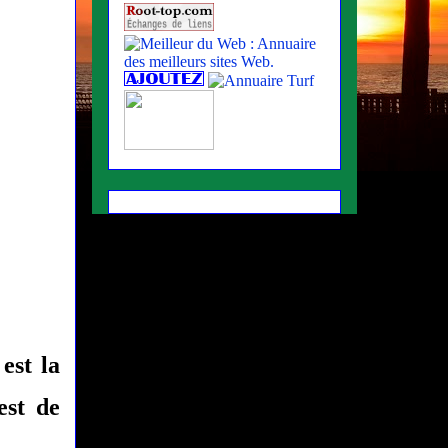
est la
est de