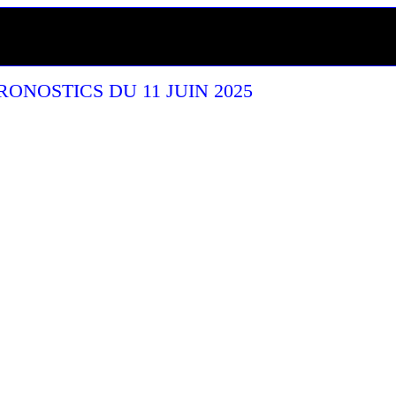
ONOSTICS DU 11 JUIN 2025