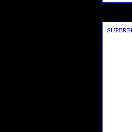
SUPERPR