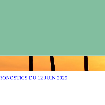
ONOSTICS DU 12 JUIN 2025