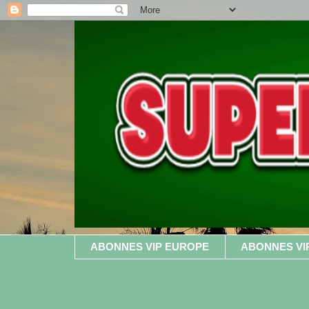
ABONNES VIP EUROPE
ABONNES VI