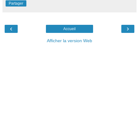
Partager
‹
›
Accueil
Afficher la version Web