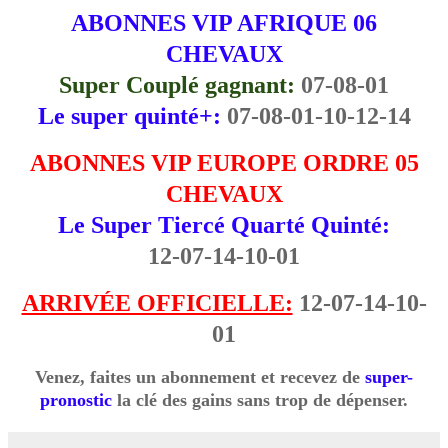
ABONNES VIP AFRIQUE
06
CHEVAUX
Super Couplé gagnant:
07-08-01
Le super quinté+:
07-08-01-10-12-14
ABONNES VIP EUROPE ORDRE 05
CHEVAUX
Le Super Tiercé Quarté Quinté
:
12-07-14-10-01
ARRIVÉE OFFICIELLE:
12-07-14-10-
01
Venez, faites un abonnement et recevez de
super-
pronostic
la clé des gains sans trop de dépenser.