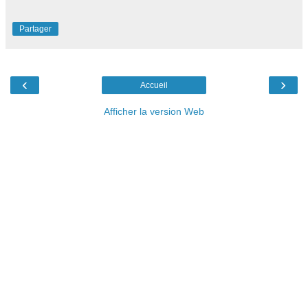
Partager
‹
›
Accueil
Afficher la version Web