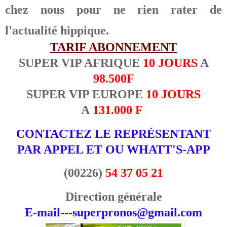
chez nous pour ne rien rater de
l'actualité hippique.
TARIF ABONNEMENT
SUPER VIP AFRIQUE
10
JOURS
A
98
.
500F
SUPER VIP EUROPE
10 JOURS
A
131.000 F
CONTACTEZ LE REPRÉSENTANT
PAR APPEL ET OU WHATT'S-APP
(00226)
54 37 05 21
Direction générale
E-mail---superpronos@gmail.com